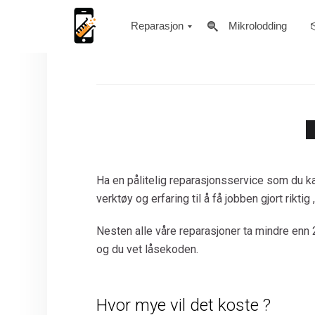
Reparasjon
Mikrolodding
Mate 10
iPhone
iPad
Apple Watch
Samsung
Sony
LG
Huawei
PC / Mac
Macbook
Macbook Pro
Macbook Air
iMac
Ha en pålitelig reparasjonsservice som du kan
verktøy og erfaring til å få jobben gjort riktig
Nesten alle våre reparasjoner ta mindre enn 2
og du vet låsekoden.
Hvor mye vil det koste ?