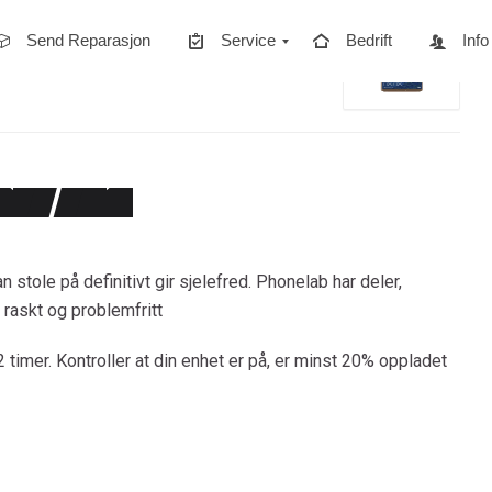
Send Reparasjon
Service
Bedrift
Info
Kjøp,Salg, Handel
Om Oss
FAQs
 stole på definitivt gir sjelefred. Phonelab har deler,
 , raskt og problemfritt
 timer. Kontroller at din enhet er på, er minst 20% oppladet