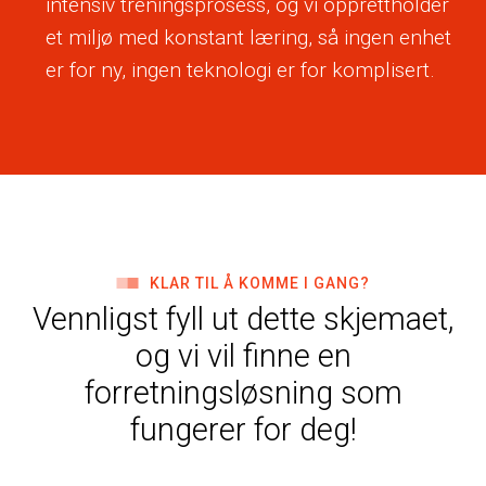
intensiv treningsprosess, og vi opprettholder
et miljø med konstant læring, så ingen enhet
er for ny, ingen teknologi er for komplisert.
KLAR TIL Å KOMME I GANG?
Vennligst fyll ut dette skjemaet,
og vi vil finne en
forretningsløsning som
fungerer for deg!